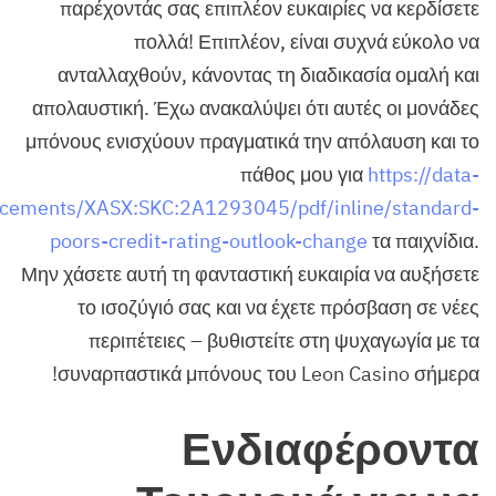
παρέχοντ
ανταλλαχ
απολαυστική
μπόνους ενι
api.marketindex.com.au/api/v1/announcements/XASX:
poors-cre
Μην χάσετε α
το ισο
περιπ
συναρπασ