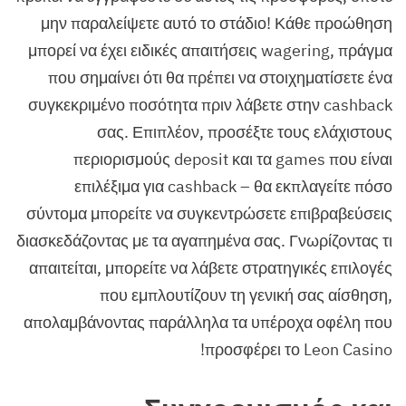
μην παραλ
μπορεί να έ
που σημα
συγκεκριμέ
σα
περιο
επιλέ
σύντομα μπο
διασκεδάζοντ
απαιτείται,
π
απολαμβάνο