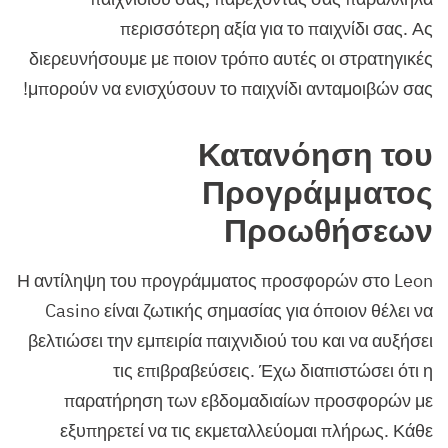
διερευνήσου
μπορούν να 
Η αντίληψη 
Casino εί
βελτιώσει τη
τ
παρατή
εξυπηρε