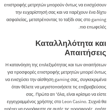
επιστροφής μ
την ευχ
ασφαλείας, 
Η κατανόηση 
για προσφο
να ενισχύσει
όταν θέλε
σα
εγγεγραμμέν
πρέπει να εγ