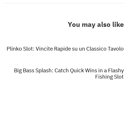
Uncategorized
Plinko Slot:
Uncategorized
Big Bass