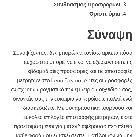
Συνοψίζον
ευχάρ
εβδο
μετρητώ
ενισχύουν 
δίνοντάς σ
διασκ
εύκολ
προετοιμα
κάθε φορ