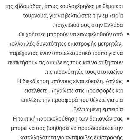
της εβδομάδα
τουρνο
Οι χρήσ
πολλαπλές δ
παρέχοντας 
ανακτήσουν 
Η διεκδί
εισέλ
επιλέξ
Η τακτική
μπορεί να 
καταλλη