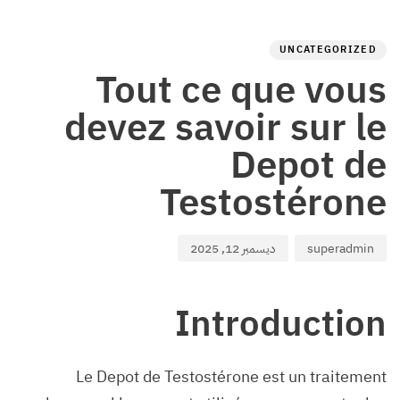
ED
hed
hor
IN:
on:
UNCATEGORIZED
Tout ce que vous
devez savoir sur le
Depot de
Testostérone
superadmin
ديسمبر 12, 2025
Introduction
Le Depot de Testostérone est un traitement