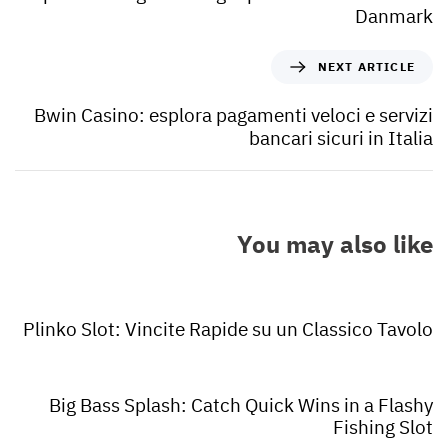
Bwin Casino: e
Uncategorized
Plinko Slot: Vin
Uncategorized
Big Bass Spl