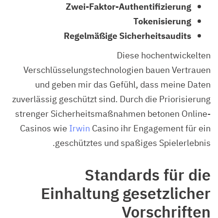
Zw
Reg
Verschlüssel
und geben 
zuverlässig gesc
strenger Siche
Casinos wie
I
gesch
Einh