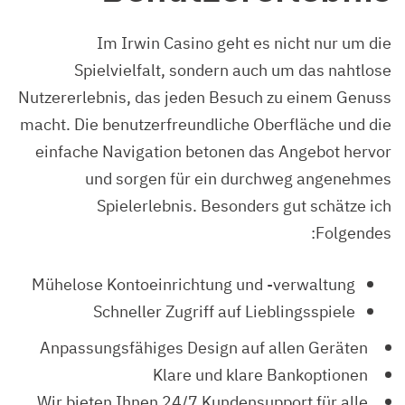
Im Irw
Spielviel
Nutzererlebnis, 
macht. Die benut
einfache Navig
und sor
Spiele
Mühelose Konto
Schnell
Anpassungsfäh
Wir bieten Ihn