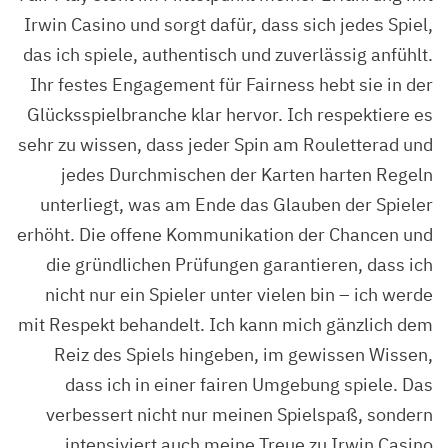
Irwin Casino und 
das ich spiele, a
Ihr festes Engag
Glücksspielbranc
sehr zu wissen, 
jedes Durch
unterliegt, wa
erhöht. Die offe
die gründlich
nicht nur ein 
mit Respekt beha
Reiz des Spi
dass ich in
verbessert ni
intensivier