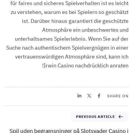
für faires und s
zu verstehen, 
ist. Darüb
A
unterhaltsame
Suche nach authe
vertrauenswü
I
Spil uden begr