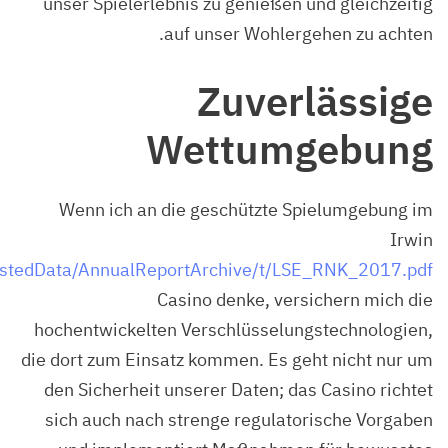
unser Spielerl
Wenn ich an
https://www.annualreports.com/HostedData/AnnualRe
hochentwickelt
die dort zum Ein
den Sicherheit
sich auch nac