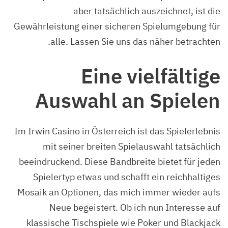
a
Gewährleistung 
alle. L
Ausw
Im Irwin Casino 
mit seine
beeindruckend.
Spielertyp 
Mosaik an Opti
Neue be
klassische T