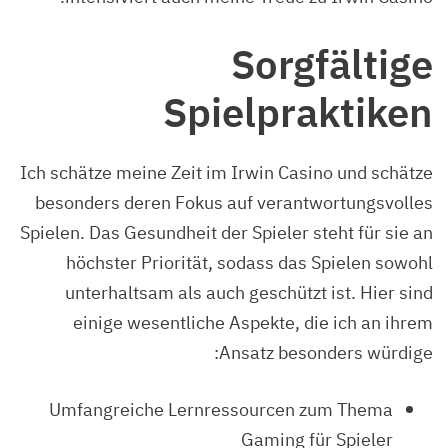
Ich schätze mein
besonders dere
Spielen. Das Gesu
höchster Pr
unterhaltsa
einige wes
Umfangreich